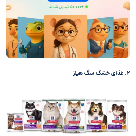
۲. غذای خشگ سگ هیلز