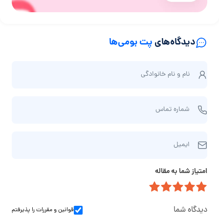
دیدگاه‌های
پت بومی‌ها
ن
نام و نام‌ خانوادگی
ا
م
ش
و
شماره تماس
م
ن
ا
ا
ا
ر
م‌
ایمیل
ی
ه
خ
م
ت
ا
امتیاز شما به مقاله
ی
م
ن
ل
ا
و
س
ا
دیدگاه شما
قوانین و مقررات
را پذیرفتم