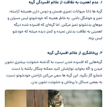
۱. عدم اهمیت به نظافت از علائم افسردگی گربه
گربه ها ذاتا حیوانات تمیزی هستن و دوس دارن همیشه آراسته،
تمیز و خوشگل باشن. به خاطر همینه که خودشونو لیس مسزنن و
موهای بدنشونو تمیز میکنن. اما گربه‌ای که افسرده شده دیگه
اهمیتی به نظافت بدنش نمیده و کمتر دیده میشه که خودشو
لیس بزنه.
۲. پرخاشگری از علائم افسردگی گربه
گربه‌هایی که افسرده شدن نسبت به گذشته خشونت بیشتری نشون
میدن و اگه بخواید نوازشش کنید ممکنه چنگال بکشه یا دست
شمارو گاز بگیره. این گربه ها سعی می‌کنن ناراحتی خودشونو نسبت
به بعضی مسائل با پرخاش و خشونت نشون بدن.