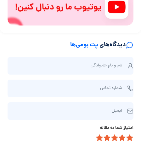
دیدگاه‌های
پت بومی‌ها
ن
نام و نام‌ خانوادگی
ا
م
ش
و
شماره تماس
م
ن
ا
ا
ا
ر
م‌
ایمیل
ی
ه
خ
م
ت
ا
امتیاز شما به مقاله
ی
م
ن
ل
ا