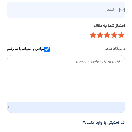
ا
ا
ر
م‌
ایمیل
ی
ه
خ
م
ت
ا
امتیاز شما به مقاله
ی
م
ن
ل
ا
و
س
ا
دیدگاه شما
قوانین و مقررات
را پذیرفتم
د
گ
ی
۰
کد امنیتی را وارد کنید:
*