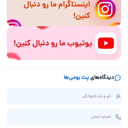
دیدگاه‌های
پت بومی‌ها
ن
نام و نام‌ خانوادگی
ا
م
ش
و
شماره تماس
م
ن
ا