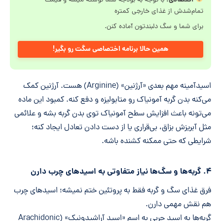
با توجه به بودجه شما نوشته میشه و قیمت
تمام‌شدش از غذای خارجی کمتره
برای شما و سگ دلبندتون آماده کنن.
همین حالا برنامه اختصاصی سگت رو بگیر!
اسیدآمینه مهم بعدی «آرژنین» (Arginine) هست. آرژنین کمک
می‌کنه بدن گربه آمونیاک رو متابولیزه و دفع کنه. کمبود این ماده
می‌تونه باعث افزایش سطح آمونیاک توی بدن گربه بشه و علائمی
مثل آبریزش بزاق، بی‌قراری یا از دست دادن تعادل ایجاد کنه؛
شرایطی که حتی ممکنه کشنده باشه.
۴. گربه‌ها و سگ‌ها نیاز متفاوتی به اسیدهای چرب دارن
فرق غذای سگ و گربه فقط به پروتئین ختم نمیشه؛ اسیدهای چرب
هم نقش مهمی دارن.
گربه‌ها به اسید چربی به اسم «اسید آراشیدونیک» (Arachidonic