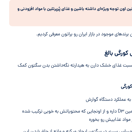
ون توجه ویژه‌ای داشته باشین و غذای پُرپرتئین با مواد افزودنی و
نسبت غذای خشک دارن به هیدارته نگه‌داشتن بدن سگتون کمک
ورگی
 عملکرد دستگاه گوارش
ویتامین D۳ داره و از اونجایی که محتویاتش به خوبی ترکیب شده
 مواد غذاییش رو بخوره
حساس سیری در سگتون ایجاد میکنه و مانع از چاق شدن این