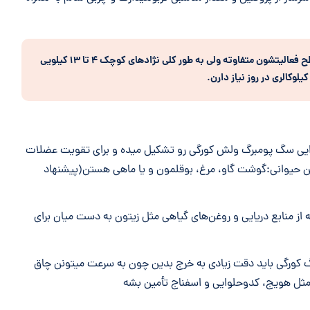
میزان کالری غذای سگ ولش کورگی بسته به وزن و سطح فعالیتشون متفاوته ولی به طور کلی نژادهای کوچک ۴ تا ۱۳ کیلویی
.
یی سگ پومبرگ ولش کورگی رو تشکیل میده و برای تقویت عضلات
ئین حیوانی:گوشت گاو، مرغ، بوقلمون و یا ماهی هستن(پیشنهاد
دهای چرب امگا ۳ و ۶ که از منابع دریایی و روغن‌های گیاهی مثل زیتون به دست میان برای
کورگی باید دقت زیادی به خرج بدین چون به سرعت میتونن چاق
 مثل هویج، کدوحلوایی و اسفناج تأمین بشه