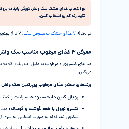
تو انتخاب غذای خشک سگ ولش کورگی باید به پروتئین ا
نگهدارنه کم رو انتخاب کنین
.
تو مقاله
۷ غذای خشک مخصوص سگ
، ۷ تا از بهترین برندهای موجود در بازار ایران رو براتون معرفی کردیم.
معرفی ۳ غذای مرطوب مناسب سگ ولش کورگی بالغ
غذاهای کنسروی و مرطوب به دلیل آب زیادی که به 
می‌کنن.
برندهای معتبر غذای مرطوب پرپرتئین سگ ولش ک
رویال کنین دایجستیو:
هضم راحت و کمک به
کنسرو نوول با طعم گوشت و گوساله:
سگتون نمی‌تونه به صورت انتخابی یه سری از
جرها با طعم مرغ و سبزیجات:
فیبر زیادش ا