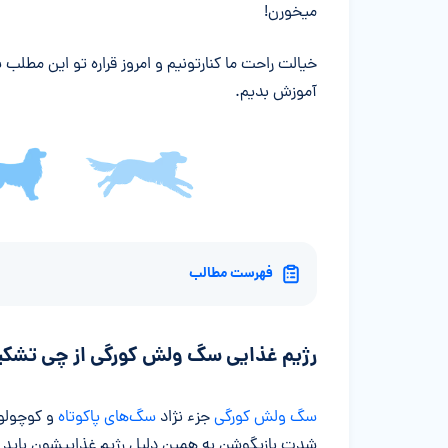
میخورن!
خیالت راحت ما کنارتونیم و امروز قراره تو این مطلب
آموزش بدیم.
فهرست مطالب
رژیم غذایی سگ ولش کورگی از چی تشک
سگ ولش کورگی
جزء نژاد
سگ‌های پاکوتاه
و کوچولو 
شدت بازیگوشن به همین دلیل رژیم غذاییشون باید سرش