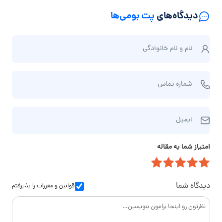
دیدگاه‌های
پت بومی‌ها
ن
نام و نام‌ خانوادگی
ا
م
ش
و
شماره تماس
م
ن
ا
ا
ا
ر
م‌
ایمیل
ی
ه
خ
م
ت
ا
امتیاز شما به مقاله
ی
م
ن
ل
ا
و
س
ا
دیدگاه شما
قوانین و مقررات
را پذیرفتم
د
گ
ی