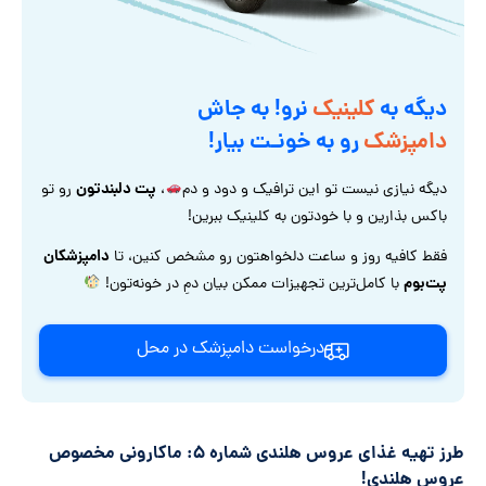
دیگه به
کلینیک
نرو! به جاش
دامپزشک
رو به خونـت بیار!
پت دلبندتون
دیگه نیازی نیست تو این ترافیک و دود و دم
،
رو تو
باکس بذارین و با خودتون به کلینیک ببرین!
دامپزشکان
فقط کافیه روز و ساعت دلخواهتون رو مشخص کنین، تا
پت‌بوم
با کامل‌ترین تجهیزات ممکن بیان دمِ در خونه‌تون!
درخواست دامپزشک در محل
طرز تهیه غذای عروس هلندی شماره ۵: ماکارونی مخصوص
عروس هلندی!