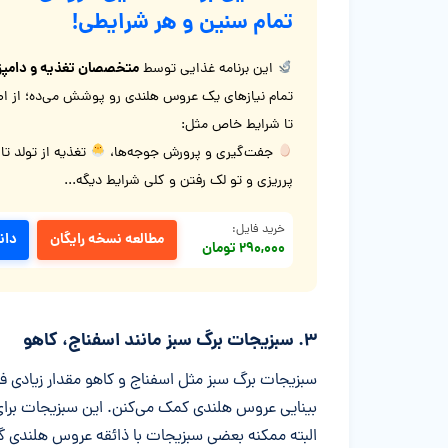
تمام سنین و هر شرایطی!
متخصصان تغذیه و دامپز
این برنامه غذایی توسط
تمام نیازهای یک عروس هلندی رو پوشش می‌ده؛ از اصو
تا شرایط خاص مثل:
جفت‌گیری و پرورش جوجه‌ها،
تغذیه از تولد تا
پرریزی و تو لک رفتن و کلی شرایط دیگه...
خرید فایل:
مطالعه نسخه رایگان
دان
۲۹۰,۰۰۰ تومان
۳. سبزیجات برگ سبز مانند اسفناج، کاهو
بینایی عروس هلندی کمک می‌کنن. این سبزیجات برای
البته ممکنه بعضی سبزیجات با ذائقه عروس هلندی گل 