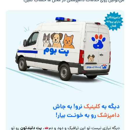
می‌تونین روی خدمات دامپزشکی در محل ما حساب کنین.
دیگه به
کلینیک
نرو! به جاش
دامپزشک
رو به خونـت بیار!
پت دلبندتون
دیگه نیازی نیست تو این ترافیک و دود و دم
،
رو تو