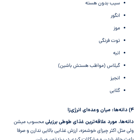
سیب بدون هسته
انگور
موز
توت فرنگی
انبه
گیلاس (مواظب هستش باشین)
انجیز
گلابی
۴) دانه‌ها: میان وعده‌ای انرژی‌زا
دانه‌ها، مورد علاقه‌ترین غذای طوطی برزیلی
محسوب میشن
ولی مثل اکثر چیزای خوشمزه‌، ارزش غذایی بالایی ندارن و صرفا
باعث چاق شدن و مشکلات کبدی در پرندتون میشن.