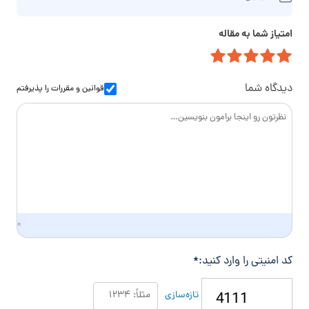
ی
ه
خ
م
ت
ا
امتیاز شما به مقاله
ی
م
ن
ل
ا
و
س
ا
دیدگاه شما
قوانین و مقررات
را پذیرفتم
د
گ
ی
۰
کد امنیتی را وارد کنید:
*
تازه‌سازی