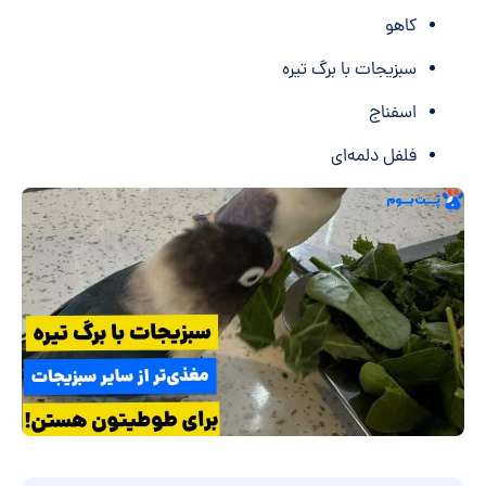
کاهو
سبزیجات با برگ تیره
اسفناج
فلفل دلمه‌ای