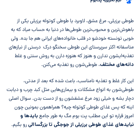
تیم تحریریه پت‌بوم
خلاصه مقاله
طوطی برزیلی، مرغ عشق، لاوبرد یا طوطی کوتوله برزیلی یکی از
باهوش‌ترین و محبوب‌ترین طوطی‌ها در دنیا به حساب میاد که به
خوبی تونسته خودشو در قلب خانواده‌های ایرانی هم جا بده. ولی
متاسفانه اکثر سرپرستای این طوطی سخنگو درک درستی از نیازهای
تغذیه‌ایشون ندارن و هنوز که هنوزه دارن به روش سنتی و غلط
دانه‌های مختلف
، طوطی‌شون رو تغذیه می‌کنن.
این کار غلط و تغذیه نامناسب، باعث شده که بعد از مدتی،
طوطی‌شون به انواع مشکلات و بیماری‌هایی مثل کبد چرب و دیابت
دچار بشه و خیلی زود مرغ عشقشون رو از دست بدن. سوال اصلی
اینه که پس غذای طوطی کوتوله چیه؟ همراهمون بمونین چون
بایدها و
امروز قراره تو این مطلب پت بوم مگ به طور جامع
نبایدهای غذای طوطی برزیلی از جوجگی تا بزرگساالی
رو بگیم.