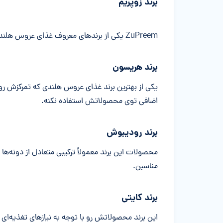
برند زوپ
ریم
ZuPreem یکی از برندهای معروف غذای عروس هلندی به حساب میاد که کیفیت بالایی داره و از منابع طبیعی بهره می‌بره.
برند هریسون
یکی از بهترین برند غذای عروس هلندی که تمرکزش روی
اضافی توی محصولاتش استفاده نکنه.
برند رودیبوش
محصولات این برند معمولاً ترکیبی متعادل از دونه‌ه
مناسبن.
برند کایتی
این برند محصولاتش رو با توجه به نیازهای تغذیه‌ای