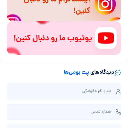
دیدگاه‌های
پت بومی‌ها
ن
نام و نام‌ خانوادگی
ا
م
ش
و
شماره تماس
م
ن
ا
ا
ا