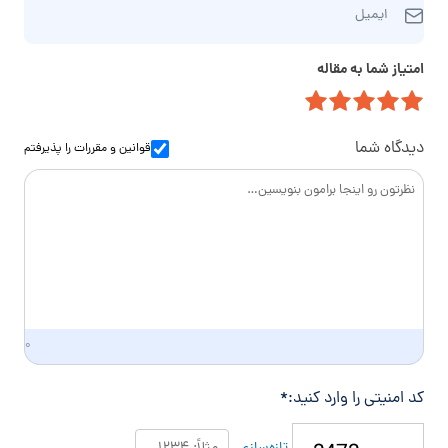
ر
م‌
ایمیل
ی
ه
خ
م
ت
ا
امتیاز شما به مقاله
ی
م
ن
ل
ا
و
س
ا
دیدگاه شما
قوانین و مقررات
را پذیرفتم
د
گ
ی
۰
کد امنیتی را وارد کنید:
*