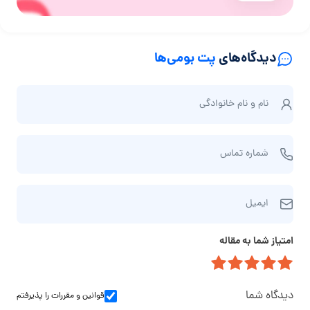
دیدگاه‌های
پت بومی‌ها
ن
نام و نام‌ خانوادگی
ا
م
ش
و
شماره تماس
م
ن
ا
ا
ا
ر
م‌
ایمیل
ی
ه
خ
م
ت
ا
امتیاز شما به مقاله
ی
م
ن
ل
ا
و
س
ا
دیدگاه شما
قوانین و مقررات
را پذیرفتم
د