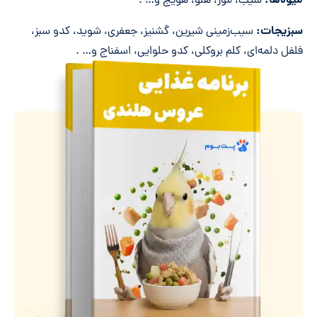
میوه‌ها:
سیب، موز، هلو، هویج و… .
سبزیجات:
سیب‌زمینی شیرین، گشنیز، جعفری، شوید، کدو سبز،
فلفل دلمه‌ای، کلم بروکلی، کدو حلوایی، اسفناج و… .