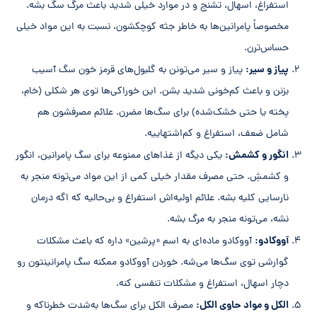
استفراغ، اسهال، تشنج و در موارد خیلی شدید باعث مرگ سگ بشه.
مخصوصاً پامرانین‌ها به خاطر جثه کوچکشون، نسبت به این مواد خیلی
حساس‌ترن.
پیاز و سیر:
پیاز و سیر می‌تونن به گلبول‌های قرمز خون سگ آسیب
بزنن و باعث کم‌خونی شدید بشن. این خوراکی‌ها توی هر شکلی (خام،
پخته یا حتی خشک‌شده) برای سگ‌ها مضرن. علائم مصرفشون هم
شامل ضعف، استفراغ و کم‌اشتهاییه.
انگور و کشمش:
یکی دیگه از غذاهای ممنوعه برای سگ پامرانین، انگور
و کشمشِ. حتی مصرف مقدار خیلی کمی از این مواد می‌تونه منجر به
نارسایی کلیه بشه. علائم اولیه‌اش استفراغ و بی‌حالیه که اگه درمان
نشه، می‌تونه منجر به مرگ بشه.
آووکادو:
آووکادو ماده‌ای به اسم «پرشین» داره که باعث مشکلات
گوارشی توی سگ‌ها می‌شه. خوردن آووکادو ممکنه سگ پامرانینتون رو
دچار اسهال، استفراغ و مشکلات تنفسی کنه.
الکل و مواد حاوی الکل:
مصرف الکل برای سگ‌ها به‌شدت خطرناکه و