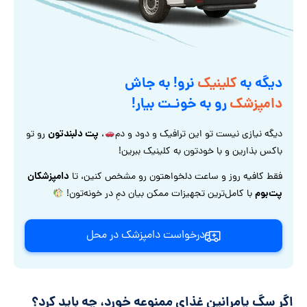
دیگه به
کلینیک
نرو! به جاش
دامپزشک
رو به خونـت بیار!
پت دلبندتون
دیگه نیازی نیست تو این ترافیک و دود و دم
،
رو تو
باکس بذارین و با خودتون به کلینیک ببرین!
دامپزشکان
فقط کافیه روز و ساعت دلخواهتون رو مشخص کنین، تا
پت‌بوم
با کامل‌ترین تجهیزات ممکن بیان دمِ در خونه‌تون!
درخواست دامپزشک در محل
اگر سگ پامرانین غذای ممنوعه خورد، چه باید کرد؟