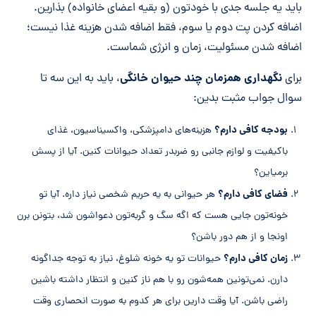
باید یه جلسه جدی با خودتون (و بقیه اعضای خانواده) بذارین.
اضافه کردن پت دوم یا سوم، فقط اضافه شدن هزینه غذا نیست؛
اضافه شدن مسئولیت، زمان و انرژی شماست.
نگهداری همزمان چند حیوان خانگی
برای
، باید به این سه تا
سوال جواب مثبت بدین:
بودجه کافی دارم؟
هزینه‌های دامپزشکی، واکسیناسیون، غذای
باکیفیت و لوازم جانبی رو ضربدر تعداد حیوانات کنین. آیا از پسش
برمیاین؟
فضای کافی دارم؟
هر حیوانی به یه حریم شخصی نیاز داره. آیا تو
خونه‌تون جایی هست که اگه سگ و گربه‌تون دعواشون شد، بتونن برن
اونجا و از هم دور باشن؟
زمان کافی دارم؟
حیوانات تو یه خونه شلوغ، نیاز به توجه جداگونه
دارن. نمی‌تونین همه‌شون رو با هم ناز کنین و انتظار داشته باشین
راضی باشن. آیا وقت دارین برای هر کدوم به صورت انحصاری وقت