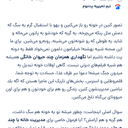
تیم تحریریه پت‌بوم
خلاصه مقاله
تصور کنین درِ خونه رو باز می‌کنین و یهو با استقبال گرم یه سگ که
دمش مثل پنکه می‌چرخه، یه گربه که خودشو به پاتون می‌ماله و
شاید یه طوطی که رو شونه‌تون می‌شینه، روبه‌رو می‌شین. برای ما
این صحنه شبیه بهشته! خیلیامون دلمون نمی‌خواد فقط یه دونه
نگهداری همزمان چند حیوان خانگی
پت داشته باشیم اما
همیشه
هم شبیه فیلم‌های دیزنی نیست. گاهی اوقات خونه تبدیل به
میدون جنگ میشه! دعوا سر ظرف غذا، حسادت به توجه شما،
قلمروطلبی و استرس، بخش‌های تاریک این ماجرا هستن که اگه بلد
نباشین مدیریتشون کنین، زندگی رو هم برای خودتون و هم برای اون
حیوونای بی‌گناه تلخ می‌کنین.
سوال اصلی اینجاست: چطور میشه تو یه خونه هم سگ داشت،
مدیریت خانه با چند
هم گربه و هم آرامش؟ آیا فرمول خاصی برای