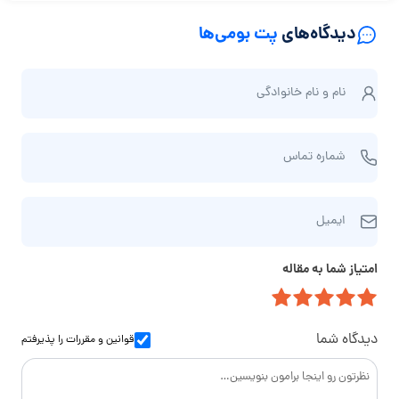
دیدگاه‌های
پت بومی‌ها
ن
نام و نام‌ خانوادگی
ا
م
ش
و
شماره تماس
م
ن
ا
ا
ا
ر
م‌
ایمیل
ی
ه
خ
م
ت
ا
امتیاز شما به مقاله
ی
م
ن
ل
ا
و
س
ا
دیدگاه شما
قوانین و مقررات
را پذیرفتم
د
گ