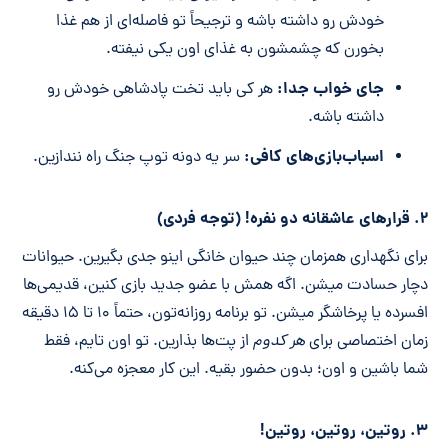
خودش رو داشته باشه و ترجیحاً تو فاصله‌ای از هم غذا
بخورن که چشمشون به غذای اون یکی نیفته.
جای خواب جدا:
هر کی باید تخت پادشاهی خودش رو
داشته باشه.
اسباب‌بازی‌های کافی:
سر یه دونه توپ جنگ راه نندازین.
۲. قرار‌های عاشقانه دو نفره! (توجه فردی)
برای نگهداری همزمان چند حیوان خانگی اینو جدی بگیرین. حیوانات
دچار حسادت میشن. اگه همش با عضو جدید بازی کنین، قدیمی‌ها
افسرده یا پرخاشگر میشن. تو برنامه روزانه‌تون، حتماً ۱۰ تا ۱۵ دقیقه
زمان اختصاصی برای
هر کدوم
از پت‌ها بذارین. تو اون تایم، فقط
شما باشین و اون؛ بدون حضور بقیه. این کار معجزه می‌کنه.
۳. روتین، روتین، روتین!