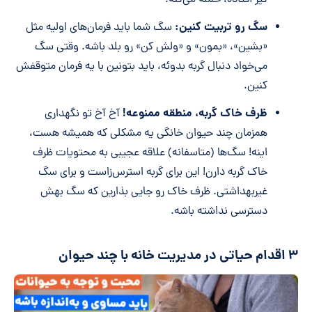
گیر افتاده، حمله می‌کنه.
سگ رو تربیت کنین:
سگ شما باید فرمان‌های اولیه مثل
«بشین»، «بمون» و «ولش کن» رو بلد باشه. وقتی سگ
می‌خواد دنبال گربه بدوئه، باید بتونین با یه فرمان متوقفش
کنین.
ظرف خاک گربه، منطقه ممنوعه!
آخ آخ تو نگهداری
همزمان چند حیوان خانگی یه مشکلی که همیشه هست،
اینه! سگ‌ها (متاسفانه) علاقه عجیبی به محتویات ظرف
خاک گربه دارن! این برای گربه استرس‌زاست و برای سگ
غیربهداشتی. ظرف خاک رو جایی بذارین که سگ بهش
دسترسی نداشته باشه.
۳ اقدام حیاتی در مدیریت خانه با چند حیوان