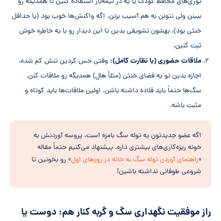
توری‌های محافظ کودک یا یه در نیمه‌باز استفاده کنین تا همدیگه رو
ببینن ولی نتونن به هم آسیب بزنن. اگه واکنش‌ها خوب بود (یا حداقل
خنثی بود)، بهشون تشویقی بدین تا این دیدار رو با یه خاطره خوش
ثبت کنین.
ملاقات حضوری (با نظارت کامل):
وقتی حس کردین تنش کم شده،
اجازه بدین تو یه فضای خنثی (مثلاً هال) همدیگه رو ملاقات کنن.
سگ‌ها حتماً باید قلاده داشته باشن. اولین ملاقات‌ها باید کوتاه و
مثبت باشه.
اگه عضو جدیدتون یه توله سگ بامزه است، پروسه آوردنش به
خونه ریزه‌کاری‌های بیشتری داره. پیشنهاد می‌کنیم حتماً مقاله
«
راهنمای آوردن توله سگ به خانه در روزهای اول
» رو بخونین تا
شروعی طوفانی نداشته باشین!
راز موفقیت نگهداری سگ و گربه کنار هم: دوست یا