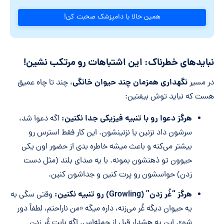
همین حالا با دامپزشک صحبت کن!
نبایدهای خطرناک: این اشتباهات رو مرتکب نشین!
نگهداری همزمان چند حیوان خانگی
در مسیر
، چند تا چاه عمیق
هست که نباید توش بیفتین:
هرگز دعوا رو با تنبیه فیزیکی جدا نکنین:
اگه دعوا شد،
سرشون داد نزنین یا نزنینشون. این کار فقط استرس رو
بیشتر می‌کنه و باعث میشه خاطره بدی از حضور اون یکی
حیوون تو ذهنشون بمونه. با یه صدای بلند (مثل دست
زدن) حواسشون رو پرت کنین و جداشون کنین.
هرگز “غُر زدن” (Growling) رو تنبیه نکنین:
وقتی سگی به
یه حیوان دیگه غُر می‌زنه، داره میگه «من ناراحتم، لطفاً دور
شو». این یه هشدار قبل از حمله‌اس. اگه بابت غُر زدن