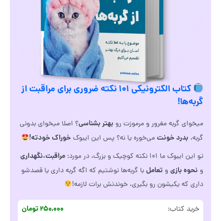
کتاب الکترونیکی ۱۰۱ نکته ضروری برای مراقبت از
گربه‌ها!
بهتر بشناسی
میخوای گربه مغرور و مرموزت رو
؟ اصلا میخوای بدونی
بدرد خونت
خوراک خودته!
گربه،
می‌خوره یا نه؟ پس این ایبوک
مراقبت،نگهداری
تو این ایبوک ما ۱۰۱ نکته کوچیک و بزرگ، در مورد:
نحوه بازی
تعامل
و
و
با گربه‌ها نوشتیم که اگه گربه داری یا قصدشو
داری که یکیشون رو بگیری، خوندنش برات لازمه!
۲۵۰,۰۰۰ تومان
خرید کتاب: