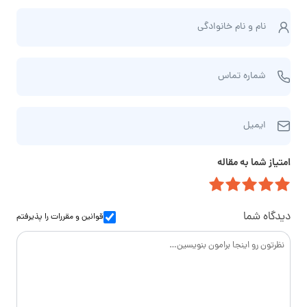
ن
نام و نام‌ خانوادگی
ا
م
ش
و
شماره تماس
م
ن
ا
ا
ا
ر
م‌
ایمیل
ی
ه
خ
م
ت
ا
امتیاز شما به مقاله
ی
م
ن
ل
ا
و
س
ا
دیدگاه شما
قوانین و مقررات
را پذیرفتم
د
گ
ی