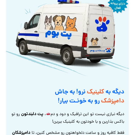
دیگه به
کلینیک
نرو! به جاش
دامپزشک
رو به خونـت بیار!
پت دلبندتون
دیگه نیازی نیست تو این ترافیک و دود و دم
،
رو تو
باکس بذارین و با خودتون به کلینیک ببرین!
دامپزشکان
فقط کافیه روز و ساعت دلخواهتون رو مشخص کنین، تا