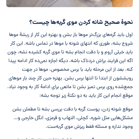
نحوۀ صحیح شانه کردن موی گربه‌ها چیست؟
اول باید گره‌های بزرگ‌تر موها باز بشن و بهتره این کار از ریشۀ موها
شروع بشه، طوری که انتهای شونه با موها در تماس باشه. این کار
باید خیلی آروم و با دقت انجام بشه تا موی گربه کشیده نشه، چون
اگه این فرایند براش دردناک باشه، دیگه اجازه نمی‌ده کار ادامه پیدا
کنه. بعد از این مرحله باید با برس مخصوص، موها در جهت
رویششون از ابتدا تا انتها برس بشن. بهتره حین کار چند بار موهای
جمع‌شده روی برس تمیز بشن تا مانعی برای ادامۀ کار به وجود نیاد.
موقع انجام این کار باید به دو نکتۀ زیر توجه بشه:
موقع شونه زدن، پوست گربه با دقت بررسی بشه تا مطمئن بشن
مشکل‌هایی مثل شوره، کچلی، التهاب و قرمزی، انگل خارجی و…
وجود نداره و مسئله فقط ریزش موی گربه‌ست.