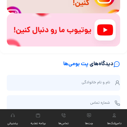
دیدگاه‌های
پت بومی‌ها
ن
نام و نام‌ خانوادگی
ا
م
ش
و
شماره تماس
م
ن
ا
ا
ا
ر
م‌
ایمیل
دامپزشک‌ها
چت‏‌ها
تماس‌ها
برنامه تغذیه
پشتیبانی
ی