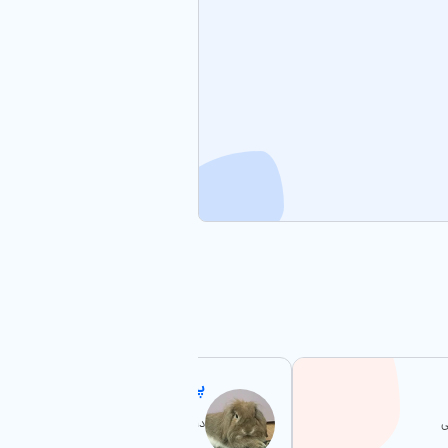
پارسا بابایِ فندق
ی
دامپزشک: مهران وثوق