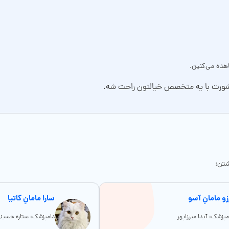
هده می‌کنین.
ق مشورت با یه متخصص خیالتون راحت شه.
شتن:
زو مامانِ آسو
سارا مامانِ کاتیا
مپزشک: آیدا میرزاپور
دامپزشک: ستاره حسین