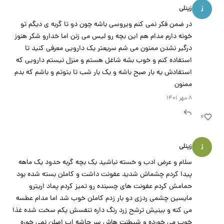
ز
زینلی
در ضمن فکر نمی کنم ویروسی باشه چون دو تا گربه ی دیگم تو
خونه دارم مدام هم این بچه رو لیس می زنن اما خدارو شکر هنوز
درگیر نشدن ممنون می شم سریعتر یک دارویی معرفی کنید تا
استفاده کنم و خوب بشه شاغل هستم و منزل نیستم دارویی که
استفادش یه بار صبح باشه و یک بار شب تا بتوتم و باشم که بدم
ممنون
۸ مهر ۱۴۰۱
۰
ز
زینلی
سلام و عرض ادب و خسته نباشید یک بچه گربه حدود یک ماهه
پیدا کردم چشماش شدید عفونت داشت و کاملن بسته شده بود
حمامش کردم عفونت های چسبنده رو تمیز کردم پماد اریترو
مایسین چشمی ردزی دو بار زدم کاملن خوب شد اما مدام عطسه
می کنه و بینیش ترشح زرد رنگ داره تنفسش یکم سخت شده غذا
خوب می خورده و شیطنت هاش سر جاشه اب اصلن نمی خوره