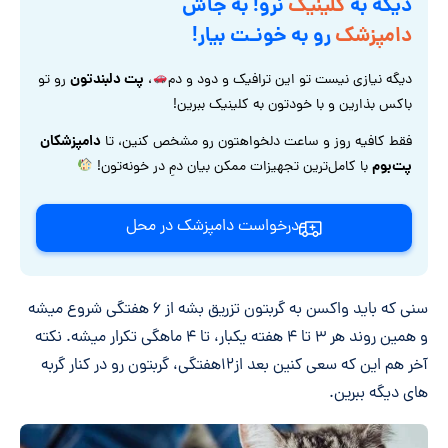
دیگه به
کلینیک
نرو! به جاش
دامپزشک
رو به خونـت بیار!
پت دلبندتون
دیگه نیازی نیست تو این ترافیک و دود و دم
،
رو تو
باکس بذارین و با خودتون به کلینیک ببرین!
دامپزشکان
فقط کافیه روز و ساعت دلخواهتون رو مشخص کنین، تا
پت‌بوم
با کامل‌ترین تجهیزات ممکن بیان دمِ در خونه‌تون!
درخواست دامپزشک در محل
سنی که باید واکسن به گربتون تزریق بشه از ۶ هفتگی شروع میشه
و همین روند هر ۳ تا ۴ هفته یکبار، تا ۴ ماهگی تکرار میشه. نکته
آخر هم این که سعی کنین بعد از۱۲هفتگی، گربتون رو در کنار گربه
های دیگه ببرین.