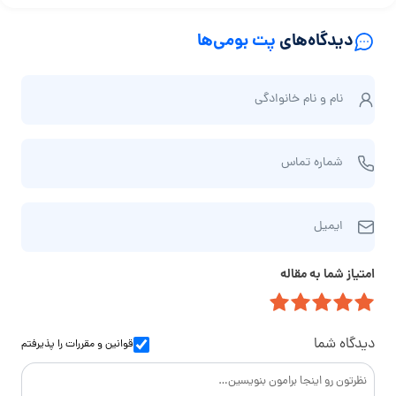
دیدگاه‌های
پت بومی‌ها
ن
نام و نام‌ خانوادگی
ا
م
ش
و
شماره تماس
م
ن
ا
ا
ا
ر
م‌
ایمیل
ی
ه
خ
م
ت
ا
امتیاز شما به مقاله
ی
م
ن
ل
ا
و
س
ا
دیدگاه شما
قوانین و مقررات
را پذیرفتم
د
گ