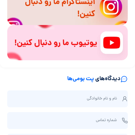
دیدگاه‌های
پت بومی‌ها
ن
نام و نام‌ خانوادگی
ا
م
ش
و
شماره تماس
م
ن
ا
ا