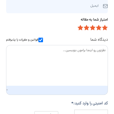
ا
ر
م‌
ایمیل
ی
ه
خ
م
ت
ا
امتیاز شما به مقاله
ی
م
ن
ل
ا
و
س
ا
دیدگاه شما
قوانین و مقررات
را پذیرفتم
د
گ
ی
۰
کد امنیتی را وارد کنید:
*