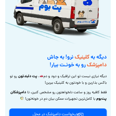
دیگه به
کلینیک
نرو! به جاش
دامپزشک
رو به خونـت بیار!
پت دلبندتون
دیگه نیازی نیست تو این ترافیک و دود و دم
،
رو تو
باکس بذارین و با خودتون به کلینیک ببرین!
دامپزشکان
فقط کافیه روز و ساعت دلخواهتون رو مشخص کنین، تا
پت‌بوم
با کامل‌ترین تجهیزات ممکن بیان دمِ در خونه‌تون!
درخواست دامپزشک در محل