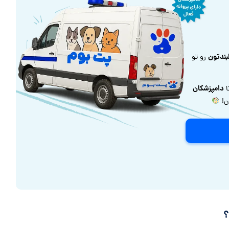
بندتون
رو تو
دامپزشکان
ا
ون!
؟