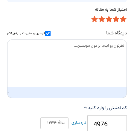
خ
م
ت
ا
امتیاز شما به مقاله
ی
م
ن
ل
ا
و
س
ا
دیدگاه شما
قوانین و مقررات
را پذیرفتم
د
گ
ی
۰
کد امنیتی را وارد کنید:
*
تازه‌سازی