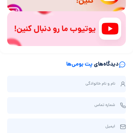
دیدگاه‌های
پت بومی‌ها
ن
نام و نام‌ خانوادگی
ا
م
ش
و
شماره تماس
م
ن
ا
ا
ا
ر
م‌
ایمیل
ی
ه