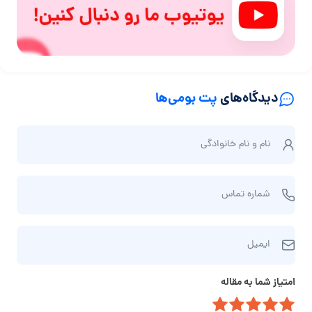
دیدگاه‌های
پت بومی‌ها
ن
نام و نام‌ خانوادگی
ا
م
ش
و
شماره تماس
م
ن
ا
ا
ا
ر
م‌
ایمیل
ی
ه
خ
م
ت
ا
امتیاز شما به مقاله
ی
م
ن
ل
ا