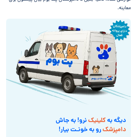
معاینه.
دیگه به
کلینیک
نرو! به جاش
دامپزشک
رو به خونـت بیار!