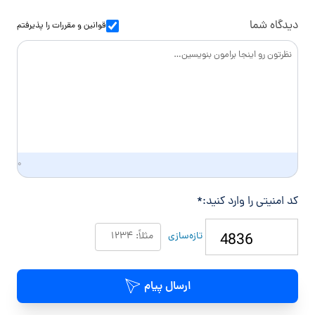
و
س
ا
دیدگاه شما
قوانین و مقررات
را پذیرفتم
د
گ
ی
۰
کد امنیتی را وارد کنید:
*
تازه‌سازی
ارسال پیام