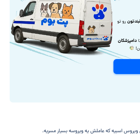
بندتون
رو تو
دامپزشکان
ا
ون!
س ویروس اسبیه که عاملش یه ویروسه بسیار مسریه.