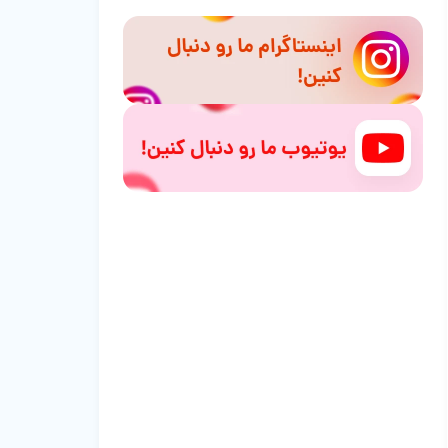
۴. پیروپلاسموز اسبی (بابزیوز)
۵. میلوآنسفالیت تک یاخته‌ای اسبی (EPM)
۶. آرتریت یا ورم مفصل ویروسی اسب
(EVA)
۷. هاری
۸. کزاز
۹. کرونا ویروس اسبی
۱۰. بیماری مشمشه