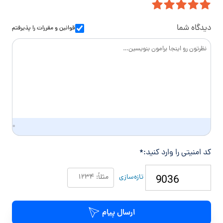
ل
ا
و
س
ا
دیدگاه شما
قوانین و مقررات
را پذیرفتم
د
گ
ی
۰
کد امنیتی را وارد کنید:
*
تازه‌سازی
ارسال پیام