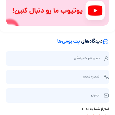
دیدگاه‌های
پت بومی‌ها
ن
نام و نام‌ خانوادگی
ا
م
ش
و
شماره تماس
م
ن
ا
ا
ا
ر
م‌
ایمیل
ی
ه
خ
م
ت
ا
امتیاز شما به مقاله
ی
م
ن