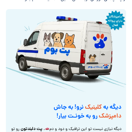
دیگه به
کلینیک
نرو! به جاش
دامپزشک
رو به خونـت بیار!
پت دلبندتون
دیگه نیازی نیست تو این ترافیک و دود و دم
،
رو تو